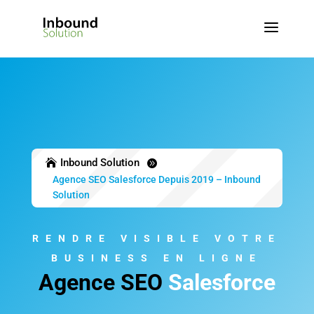
a
Inbound Solution


Agence SEO Salesforce Depuis 2019 – Inbound
Solution
RENDRE VISIBLE VOTRE
BUSINESS EN LIGNE
Agence SEO
Salesforce