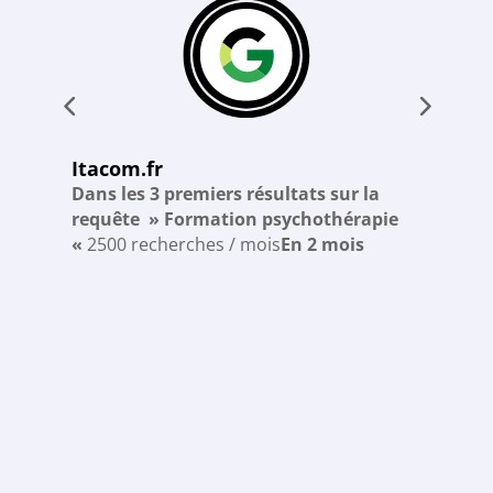
Itacom.fr
th
Dans les 3 premiers résultats sur la
D
requête » Formation psychothérapie
r
«
2500 recherches / mois
En 2 mois
S
3
E