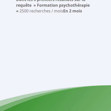
requête » Formation psychothérapie
r
«
2500 recherches / mois
En 2 mois
S
3
E