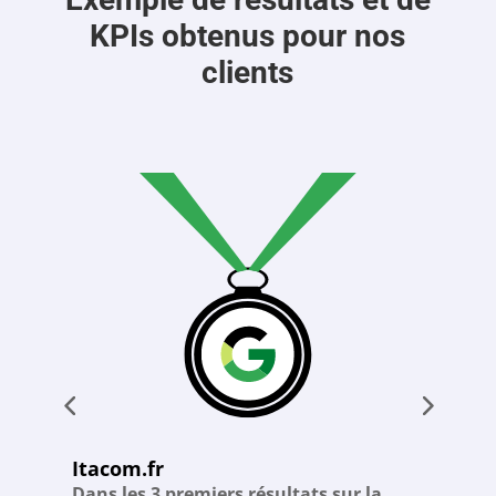
KPIs obtenus pour nos
clients
Itacom.fr
th
Dans les 3 premiers résultats sur la
D