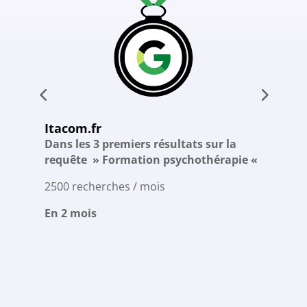
Itacom.fr
th
Dans les 3 premiers résultats sur la
D
requête » Formation psychothérapie «
r
A
2500 recherches / mois
5
En 2 mois
E