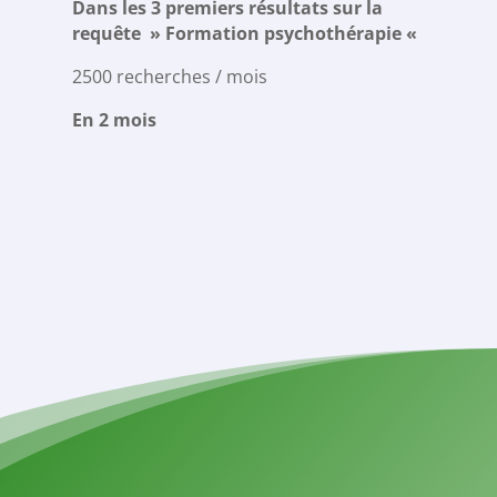
Dans les 3 premiers résultats sur la
D
requête » Formation psychothérapie «
r
A
2500 recherches / mois
5
En 2 mois
E