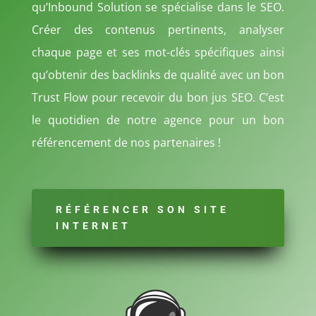
qu’Inbound Solution se spécialise dans le SEO.
Créer des contenus pertinents, analyser
chaque page et ses mot-clés spécifiques ainsi
qu’obtenir des backlinks de qualité avec un bon
Trust Flow pour recevoir du bon jus SEO. C’est
le quotidien de notre agence pour un bon
référencement de nos partenaires !
RÉFÉRENCER SON SITE
INTERNET